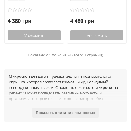
4 380 грн
4 480 грн
Уведомить
Уведомить
Показано с 1 по 24 из 24 (всего 1 страниц)
Микроскоп для детей – увлекательная и познавательная
игрушка, которая позволяет изучать мир, невидимый
невооруженным глазом. С помощью детского микроскопа
ребенок может исследовать различные объекты и
организмы, которые невозможно рассмотреть без
увеличения, проводить опыты.
Что можно посмотреть в детский
Показать описание полностью
микроскоп
Листья, растения.