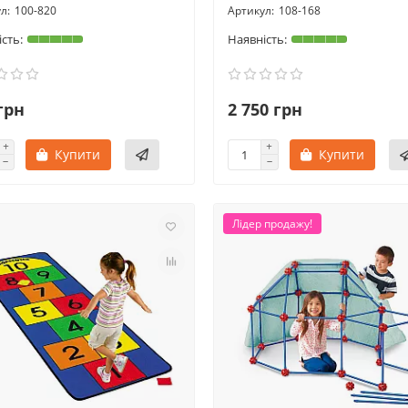
100-820
108-168
грн
2 750 грн
Купити
Купити
Лідер продажу!