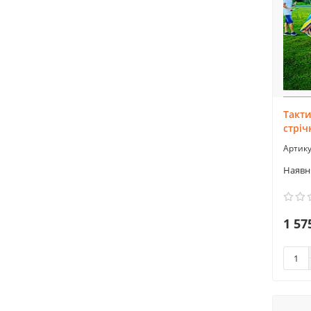
Такти
стріч
1 57