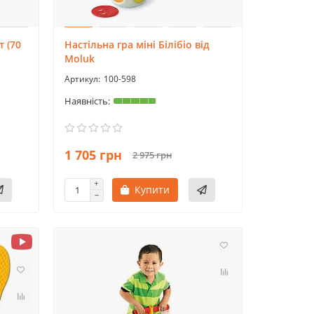
 (70
Настільна гра міні Білібіо від
Moluk
100-598
1 705 грн
2 975 грн
Купити