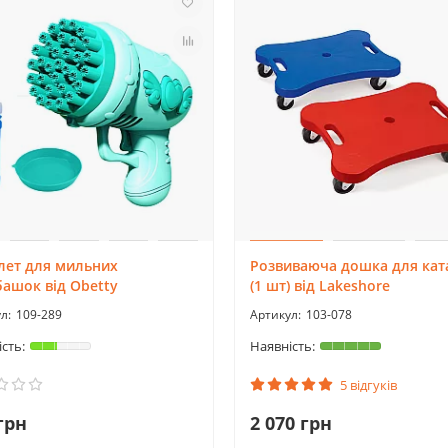
лет для мильних
Розвиваюча дошка для кат
ашок від Obetty
(1 шт) від Lakeshore
109-289
103-078
5 відгуків
грн
2 070 грн