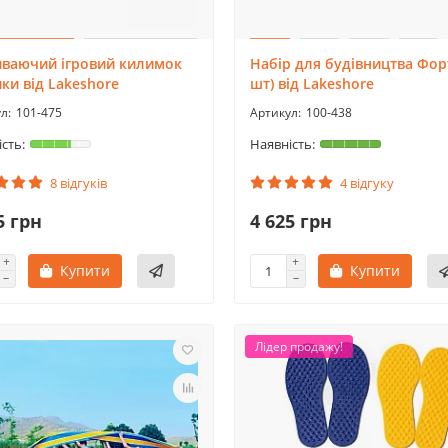
иваючий ігровий килимок
Набір для будівництва Форт
ки від Lakeshore
шт) від Lakeshore
101-475
100-438
8 відгуків
4 відгуку
5 грн
4 625 грн
Купити
Купити
Лідер продажу!