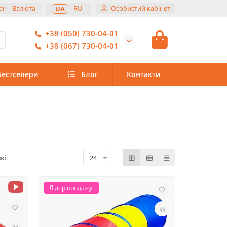
рн
Валюта
RU
Особистий кабінет
UA
+38 (050) 730-04-01
+38 (067) 730-04-01
Бестселери
Блог
Контакти
жі
Лідер продажу!