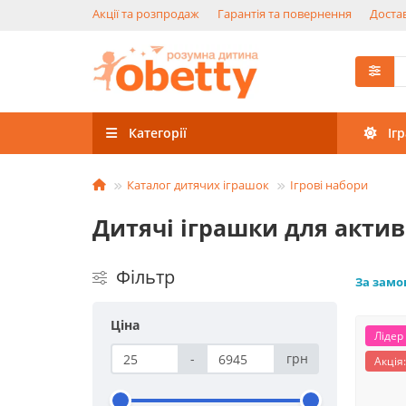
Акції та розпродаж
Гарантія та повернення
Достав
Категорії
Іг
Каталог дитячих іграшок
Ігрові набори
Дитячі іграшки для акти
Фільтр
За зам
Ціна
Лідер
-
грн
Акція: