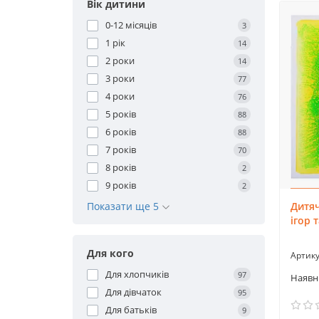
Вік дитини
0-12 місяців
3
1 рік
14
2 роки
14
3 роки
77
4 роки
76
5 років
88
6 років
88
7 років
70
8 років
2
9 років
2
Дитя
Показати ще 5
ігор 
Для кого
Для хлопчиків
97
Для дівчаток
95
Для батьків
9