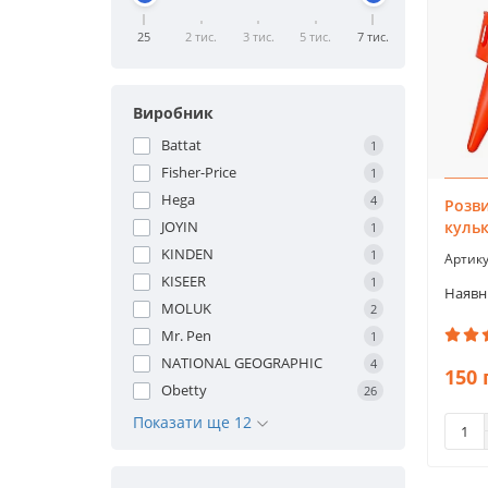
25
2 тис.
3 тис.
5 тис.
7 тис.
Виробник
Battat
1
Fisher-Price
1
Hega
4
Розв
кульк
JOYIN
1
KINDEN
1
KISEER
1
MOLUK
2
Mr. Pen
1
NATIONAL GEOGRAPHIC
4
150 
Obetty
26
Показати ще 12