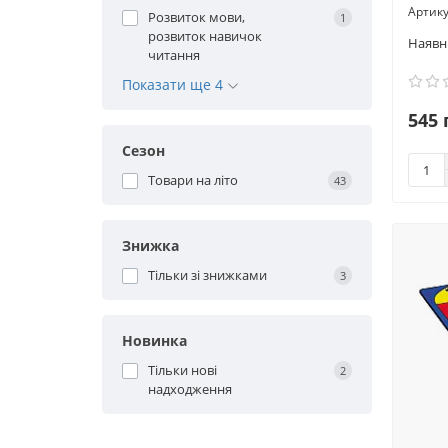
Розвиток мови,
1
розвиток навичок
читання
Показати ще 4
545 
Сезон
Товари на літо
43
Знижка
Тільки зі знижками
3
Новинка
Тільки нові
2
надходження