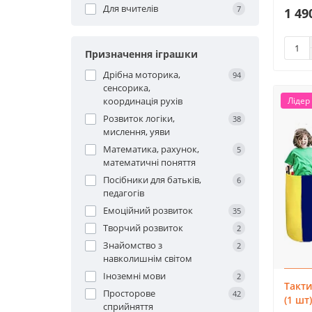
Для вчителів
7
1 49
Призначення іграшки
Дрібна моторика,
94
сенсорика,
Лідер
координація рухів
Розвиток логіки,
38
мислення, уяви
Математика, рахунок,
5
математичні поняття
Посібники для батьків,
6
педагогів
Емоційний розвиток
35
Творчий розвиток
2
Знайомство з
2
навколишнім світом
Іноземні мови
2
Такти
Просторове
42
(1 шт
сприйняття