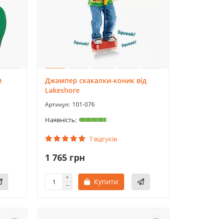
и
Джампер скакалки-коник від
Lakeshore
101-076
7 відгуків
1 765 грн
Купити