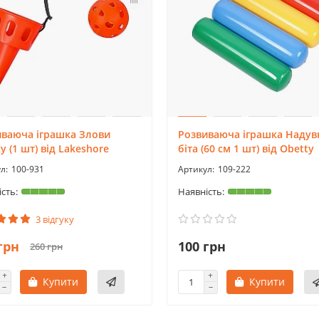
иваюча іграшка Злови
Розвиваюча іграшка Надув
у (1 шт) від Lakeshore
біта (60 см 1 шт) від Obetty
100-931
109-222
3 відгуку
грн
100 грн
260 грн
Купити
Купити