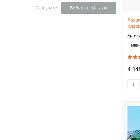
Скасувати
Виберіть фільтри
Розв
Класи
4 14