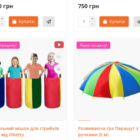
0 грн
750 грн
Купити
Купити
 продажу!
Лідер продажу!
льний мішок для стрибків
Розвиваюча гра Парашут з
) від Obetty
ручками (5 м)