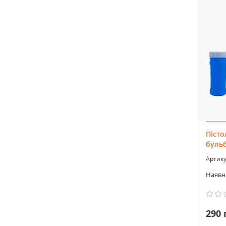
Пісто
бульб
290 