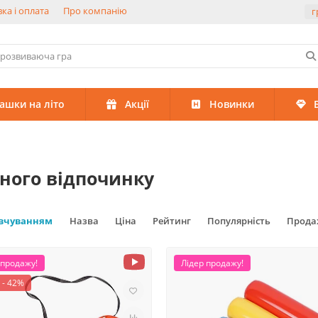
ка і оплата
Про компанію
г
рашки на літо
Акції
Новинки
вного відпочинку
овчуванням
Назва
Ціна
Рейтинг
Популярність
Прода
 продажу!
Лідер продажу!
 - 42%