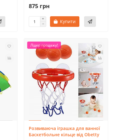
875 грн
Купити
Лідер продажу!
Розвиваюча іграшка для ванної
Баскетбольне кільце від Obetty