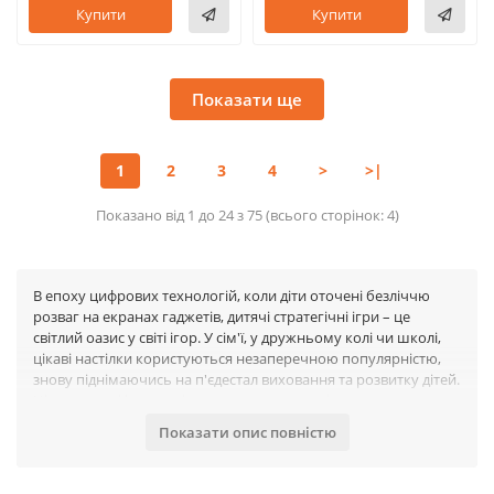
Купити
Купити
Показати ще
1
2
3
4
>
>|
Показано від 1 до 24 з 75 (всього сторінок: 4)
В епоху цифрових технологій, коли діти оточені безліччю
розваг на екранах гаджетів, дитячі стратегічні ігри – це
світлий оазис у світі ігор. У сім'ї, у дружньому колі чи школі,
цікаві настілки користуються незаперечною популярністю,
знову піднімаючись на п'єдестал виховання та розвитку дітей.
Ці популярні ігри не тільки вирощують у дітях навички
стратегічного мислення, але й сприяють розвитку логічного
Показати опис повністю
та креативного мислення, роблячи ігровий процес
невід'ємною частиною їхнього навчання та розвитку.
Інтернет-магазин Obetty запрошує зануритися у світ