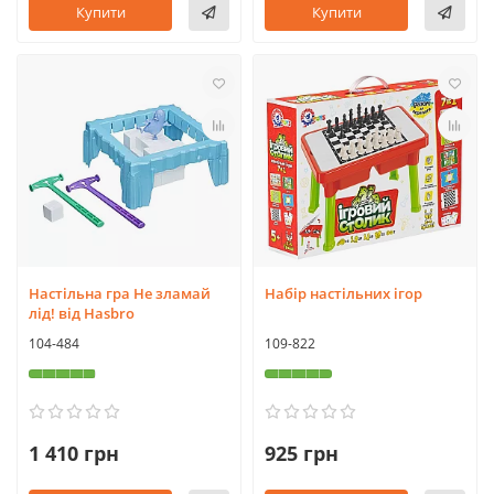
Купити
Купити
Настільна гра Не зламай
Набір настільних ігор
лід! від Hasbro
104-484
109-822
1 410 грн
925 грн