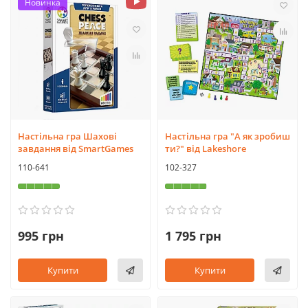
Новинка
Настільна гра Шахові
Настільна гра "А як зробиш
завдання від SmartGames
ти?" від Lakeshore
110-641
102-327
995 грн
1 795 грн
Купити
Купити