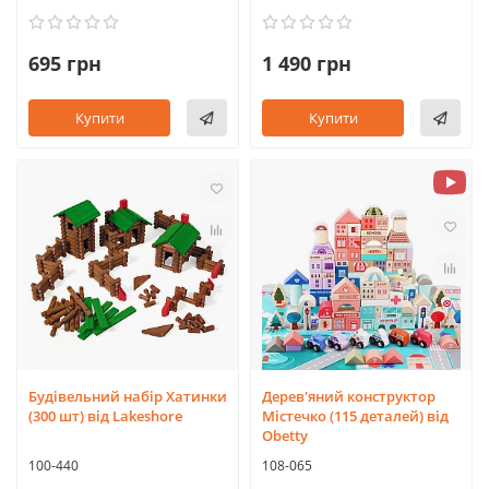
695 грн
1 490 грн
Купити
Купити
Будівельний набір Хатинки
Дерев'яний конструктор
(300 шт) від Lakeshore
Містечко (115 деталей) від
Obetty
100-440
108-065