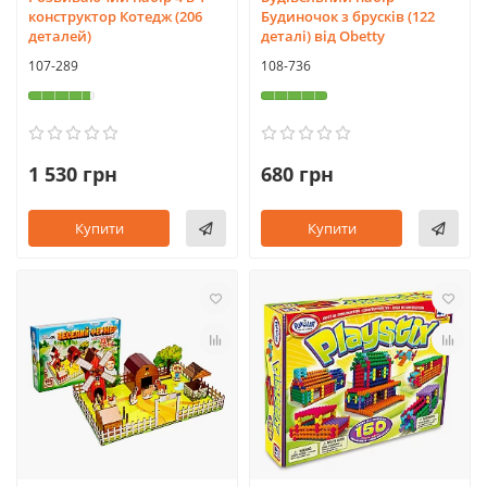
конструктор Котедж (206
Будиночок з брусків (122
деталей)
деталі) від Obetty
107-289
108-736
1 530 грн
680 грн
Купити
Купити