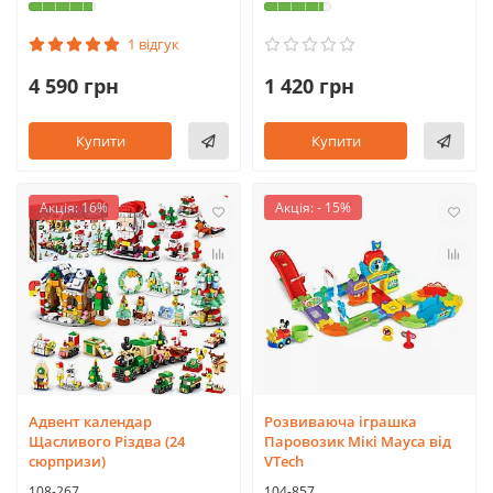
1 відгук
4 590 грн
1 420 грн
Купити
Купити
Акція: 16%
Акція: - 15%
Адвент календар
Розвиваюча іграшка
Щасливого Різдва (24
Паровозик Мікі Мауса від
сюрпризи)
VTech
108-267
104-857