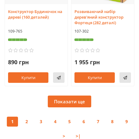
Конструктор Будиночок на
Розвиваючий набір
дереві (160 деталей)
дерев'яний конструктор
Фортеця (282 деталі)
109-765
107-302
890 грн
1 955 грн
Купити
Купити
Показати ще
1
2
3
4
5
6
7
8
9
>
>|