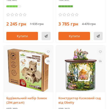
2 245 грн
3 785 грн
1 935 грн
4 470 грн
Купити
Купити
Будівельний набір Замок
Конструктор Казковий сад
(294 деталі)
від Obetty