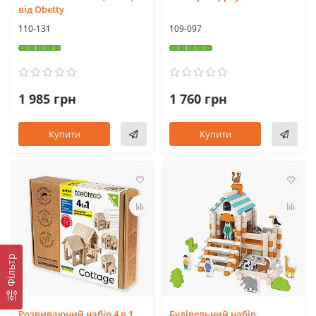
від Obetty
110-131
109-097
1 985 грн
1 760 грн
Купити
Купити
Фільтр
Розвиваючий набір 4 в 1
Будівельний набір