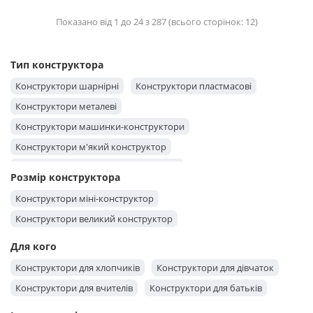
Показано від 1 до 24 з 287 (всього сторінок: 12)
Тип конструктора
Конструктори шарнірні
Конструктори пластмасові
Конструктори металеві
Конструктори машинки-конструктори
Конструктори м'який конструктор
Конструктори конструктор-трубочки
Розмір конструктора
Конструктори конструктор-липучка
Конструктори міні-конструктор
Конструктори конструктор-будинок
Конструктори великий конструктор
Конструктори з дрібними деталями
Для кого
Конструктори з великими деталями
Конструктори гумові
Конструктори для хлопчиків
Конструктори для дівчаток
Конструктори будівельні
Конструктори для вчителів
Конструктори для батьків
Конструктори 3D конструктор із дерева