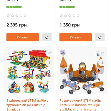
107-303
109-313
2 395 грн
1 350 грн
Купити
Купити
Будівельний STEM набір з
Розвиваючий STEM набір
трубочками (414 шт) від
Космічна базова станція
Burgkidz
від Educational Insights