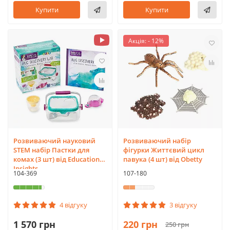
Купити
Купити
Акція: - 12%
Розвиваючий науковий
Розвиваючий набір
STEM набір Пастки для
фігурки Життєвий цикл
комах (3 шт) від Educational
павука (4 шт) від Obetty
Insights
104-369
107-180
4 відгуку
3 відгуку
1 570 грн
220 грн
250 грн