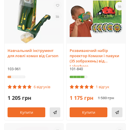
Навчальний інструмент
Розвиваючий набір
для ловлі комах від Carson
проектор Комахи і павуки
(35 зображень) від
Lakeshore
103-961
101-840
6 відгуків
1 відгук
1 205 грн
1 175 грн
1 580 грн
Купити
Купити