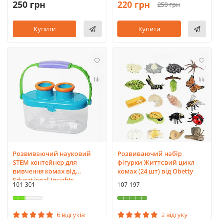
250 грн
220 грн
250 грн
Купити
Купити
Розвиваючий науковий
Розвиваючий набір
STEM контейнер для
фігурки Життєвий цикл
вивчення комах від
комах (24 шт) від Obetty
Educational Insights
101-301
107-197
6 відгуків
2 відгуку