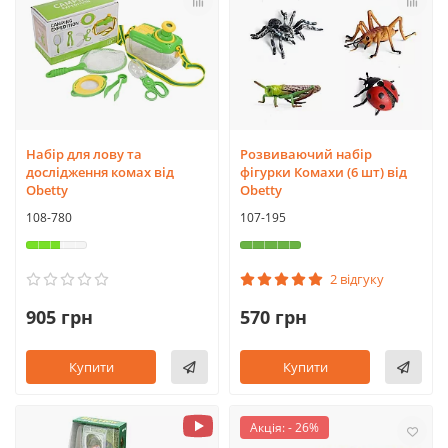
Набір для лову та
Розвиваючий набір
дослідження комах від
фігурки Комахи (6 шт) від
Obetty
Obetty
108-780
107-195
2 відгуку
905 грн
570 грн
Купити
Купити
Акція: - 26%