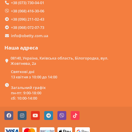
живих комах у їхньому природному середовищі.
+38 (073) 730-04-01
Проектори з комахами
. Ці набори дозволяють дітям
+38 (068) 416-30-06
вивчати зображення комах у збільшеному вигляді.
Проектори зазвичай оснащені підсвічуванням та
+38 (096) 211-02-43
функцією збільшення, що робить вивчення деталей ще
+38 (068) 072-07-73
більш цікавим та пізнавальним.
Розвиваючі картонні
картки із зображеннями
info@obetty.com.ua
комах
та їхніми характеристиками допомагають дітям
дізнаватися різні види комах. Це чудовий спосіб
Наша адреса
збагачувати словниковий запас та розвивати навички
візуального сприйняття.
08140, Україна, Київська область, Білогородка, вул.
Лабіринти для комах
. Сприяють розвитку логічного
Жовтнева, 2а
мислення. Діти можуть створювати власні траси для
Святкові дні
комах, вивчаючи їхню поведінку та рух.
13 квітня з 10:00 до 14:00
Набори для комах
. Ці дитячі набори надають не
тільки можливість спостереження за комахами, але й
Загальний графік
брати участь у їх ловлі. Сачки, лупи та спеціальні
пн-пт: 9:00-18:00
пастки роблять процес захоплюючим та навчальним.
сб: 10:00-14:00
Основні критерії вибору:
Вік
. Вибір набору має відповідати віку дитини.
Наприклад, для молодших дітей підійдуть картки,
контейнери, іграшкові комахи, а старші діти можуть
віддати перевагу наборам для ловлі та проектори.