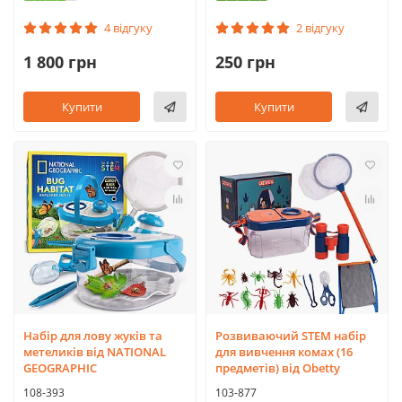
4 відгуку
2 відгуку
1 800 грн
250 грн
Купити
Купити
Набір для лову жуків та
Розвиваючий STEM набір
метеликів від NATIONAL
для вивчення комах (16
GEOGRAPHIC
предметів) від Obetty
108-393
103-877