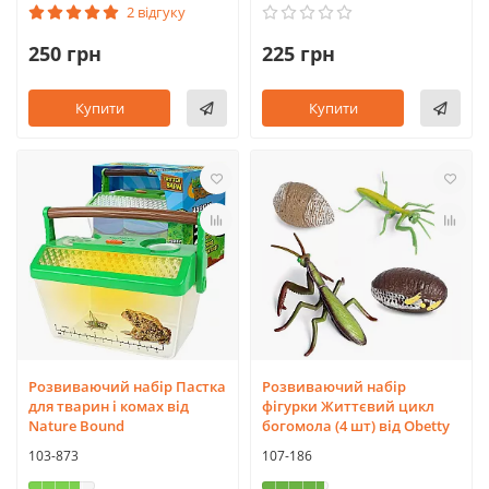
2 відгуку
250 грн
225 грн
Купити
Купити
Розвиваючий набір Пастка
Розвиваючий набір
для тварин і комах від
фігурки Життєвий цикл
Nature Bound
богомола (4 шт) від Obetty
103-873
107-186