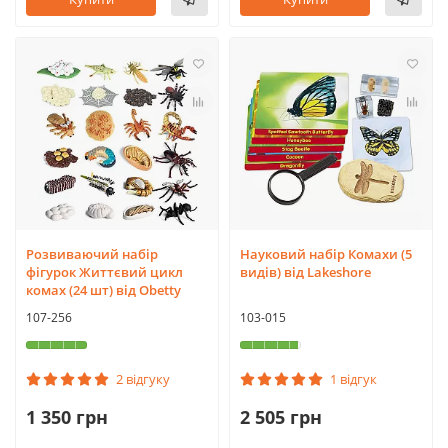
Розвиваючий набір
Науковий набір Комахи (5
фігурок Життєвий цикл
видів) від Lakeshore
комах (24 шт) від Obetty
107-256
103-015
2 відгуку
1 відгук
1 350 грн
2 505 грн