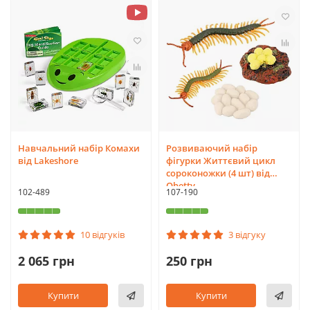
Навчальний набір Комахи
Розвиваючий набір
від Lakeshore
фігурки Життєвий цикл
сороконожки (4 шт) від
Obetty
102-489
107-190
10 відгуків
3 відгуку
2 065 грн
250 грн
Купити
Купити