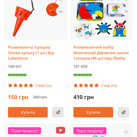
Розвиваюча іграшка
Розвиваючий набір
Злови кульку (1 шт) від
Монтессорі Дерев'яні пазли
Lakeshore
танграм (96 шт) від Obetty
100-931
101-059
3 відгуку
4 відгуку
150 грн
410 грн
260 грн
Купити
Купити
Лідер продажу!
Лідер продажу!