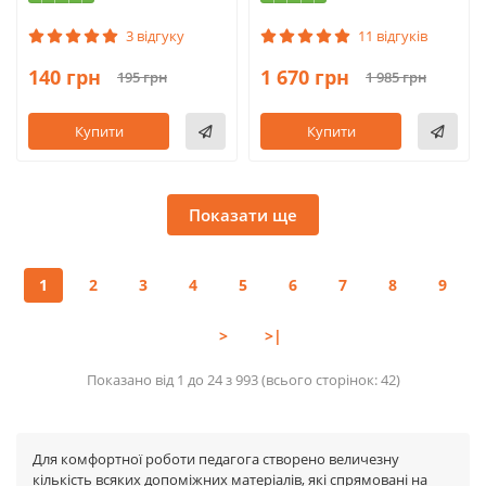
3 відгуку
11 відгуків
140 грн
1 670 грн
195 грн
1 985 грн
Купити
Купити
Показати ще
1
2
3
4
5
6
7
8
9
>
>|
Показано від 1 до 24 з 993 (всього сторінок: 42)
Для комфортної роботи педагога створено величезну
кількість всяких допоміжних матеріалів, які спрямовані на