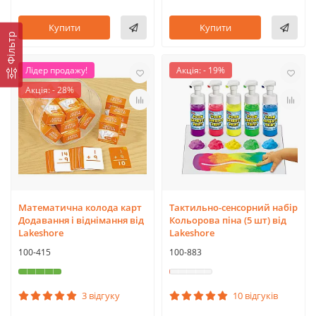
Купити
Купити
Фільтр
Лідер продажу!
Акція: - 19%
Акція: - 28%
Математична колода карт
Тактильно-сенсорний набір
Додавання і віднімання від
Кольорова піна (5 шт) від
Lakeshore
Lakeshore
100-415
100-883
3 відгуку
10 відгуків