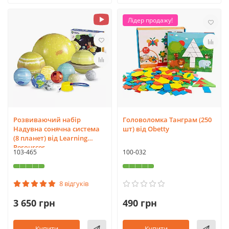
Лідер продажу!
Розвиваючий набір
Головоломка Танграм (250
Надувна сонячна система
шт) від Obetty
(8 планет) від Learning
Resources
103-465
100-032
8 відгуків
3 650 грн
490 грн
Купити
Купити