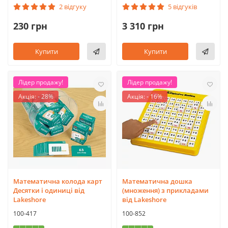
2 відгуку
5 відгуків
230 грн
3 310 грн
Купити
Купити
Лідер продажу!
Лідер продажу!
Акція: - 28%
Акція: - 16%
Математична колода карт
Математична дошка
Десятки і одиниці від
(множення) з прикладами
Lakeshore
від Lakeshore
100-417
100-852