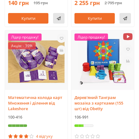
140 грн
2 255 грн
195 грн
2 795 грн
Купити
Купити
Лідер продажу!
Лідер продажу!
Акція: - 39%
Математична колода карт
Дерев'яний Танграм
Множення і ділення від
мозаїка з картками (155
Lakeshore
шт) від Obetty
100-416
106-991
4 відгуку