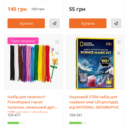
140 грн
55 грн
195 грн
Купити
Купити
Лідер продажу!
Набір для творчості
Науковий STEM набір для
Різнобарвні гнучкі
чарівної хімії (20 дослідів)
палички, синельний дріт
від NATIONAL GEOGRAPHIC
(100 шт) від Lakeshore
103-471
104-541