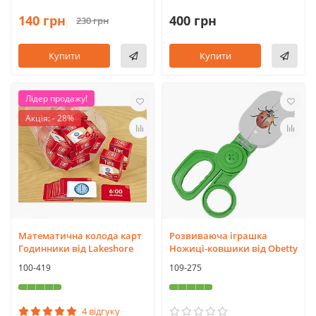
140 грн
400 грн
230 грн
Купити
Купити
Лідер продажу!
Акція: - 28%
Математична колода карт
Розвиваюча іграшка
Годинники від Lakeshore
Ножиці-ковшики від Obetty
100-419
109-275
4 відгуку