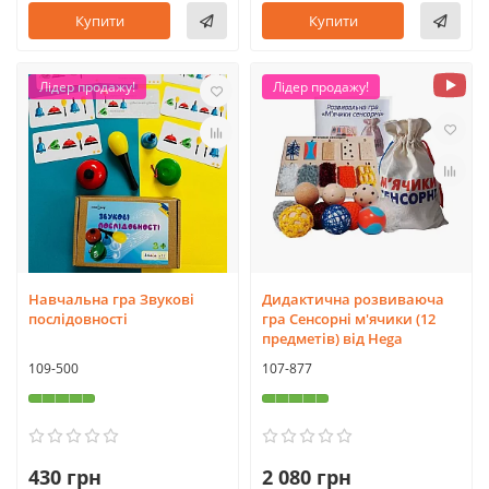
Купити
Купити
Лідер продажу!
Лідер продажу!
Навчальна гра Звукові
Дидактична розвиваюча
послідовності
гра Сенсорні м'ячики (12
предметів) від Hega
109-500
107-877
430 грн
2 080 грн