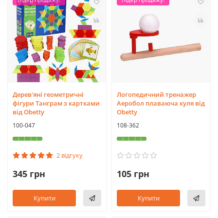
Дерев'яні геометричні
Логопедичний тренажер
фігури Танграм з картками
Аеробол плаваюча куля від
від Obetty
Obetty
100-047
108-362
2 відгуку
345 грн
105 грн
Купити
Купити