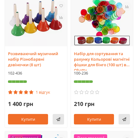
Розвиваючий музичний
Набір для сортування та
набір Різнобарвні
рахунку Кольорові магнітні
дзвіночки (8 шт)
фішки для бінго (100 шт) від
Obetty
102-436
100-236
1 відгук
1 400 грн
210 грн
Купити
Купити
Лідер продажу!
Лідер продажу!