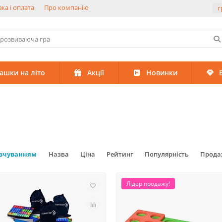
ка і оплата
Про компанію
г
рашки на літо
Акції
Новинки
овчуванням
Назва
Ціна
Рейтинг
Популярність
Прода
Лідер продажу!