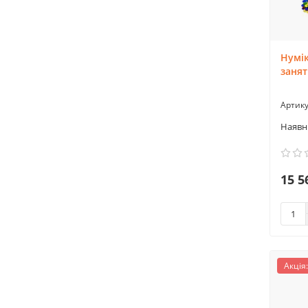
Нумік
занят
15 5
Акція: