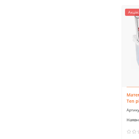
Акція:
Матем
Ten р