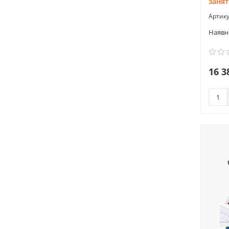
занят
16 3