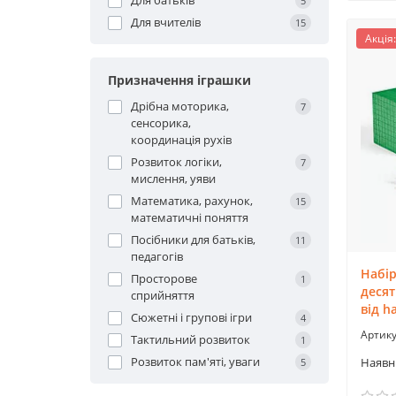
Для батьків
5
Для вчителів
15
Акція:
Призначення іграшки
Дрібна моторика,
7
сенсорика,
координація рухів
Розвиток логіки,
7
мислення, уяви
Математика, рахунок,
15
математичні поняття
Посібники для батьків,
11
педагогів
Набір
Просторове
1
десят
сприйняття
від h
Сюжетні і групові ігри
4
Тактильний розвиток
1
Розвиток пам'яті, уваги
5