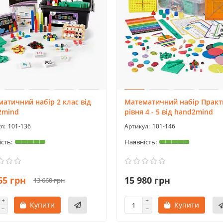
атичний набір 2 клас від
Математичний набір Практ
2mind
рівня 4 - 5 від hand2mind
101-136
101-146
65 грн
15 980 грн
13 660 грн
Купити
Купити