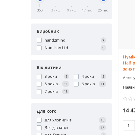
350
3 тис.
9 тис.
17 тис.
26 тис.
Виробник
hand2mind
7
Numicon Ltd
9
Нумік
Набі
Вік дитини
занят
3 роки
4 роки
5
5
5 років
6 років
11
11
7 років
15
14 4
Для кого
Для хлопчиків
15
Для дівчаток
15