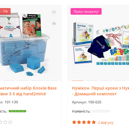
 - 7%
Лідер продажу!
атичний набір блоків Base
Нумікон. Перші кроки з Ну
івня 3-5 від hand2mind
- Домашній комплект
101-139
100-020
2 відгуку