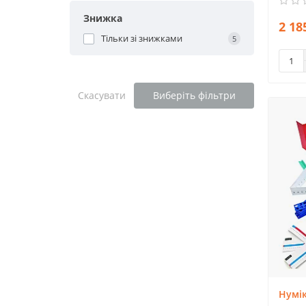
Знижка
2 18
Тільки зі знижками
5
Скасувати
Виберіть фільтри
Нумік