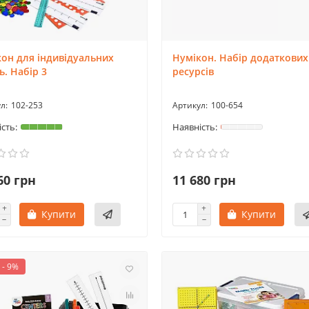
он для індивідуальних
Нумікон. Набір додаткових
ь. Набір 3
ресурсів
102-253
100-654
60 грн
11 680 грн
Купити
Купити
 - 9%