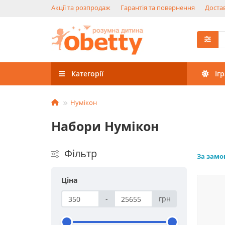
Акції та розпродаж
Гарантія та повернення
Достав
Категорії
Іг
Нумікон
Набори Нумікон
Фільтр
За зам
Ціна
-
грн