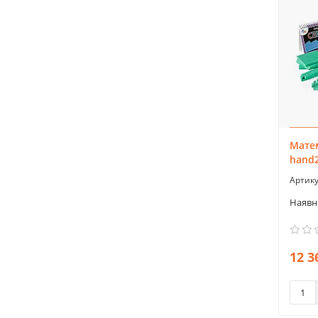
Матем
hand
12 3