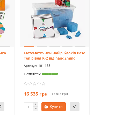
ика
Математичний набір блоків Base
Ten рівня K-2 від hand2mind
101-138
16 535 грн
17 815 грн
Купити