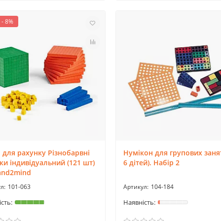
 - 8%
 для рахунку Різнобарвні
Нумікон для групових заня
ки індивідуальний (121 шт)
6 дітей). Набір 2
and2mind
101-063
104-184