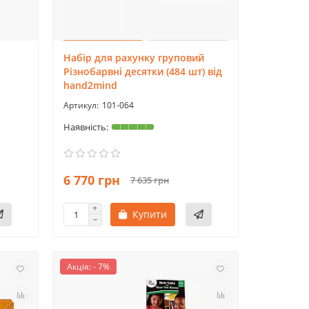
Набір для рахунку груповий
Різнобарвні десятки (484 шт) від
hand2mind
101-064
6 770 грн
7 635 грн
Купити
Акція: - 7%