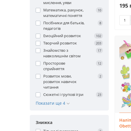
мислення, уяви
195 
Математика, рахунок,
10
математичні поняття
Посібники для батьків,
8
педагогів
Емоційний розвиток
102
Творчий розвиток
203
Знайомство з
17
навколишнім світом
Просторове
12
сприйняття
Розвиток мови,
2
розвиток навичок
читання
Сюжетні і групові ігри
23
Показати ще 4
Наліп
Знижка
Obett