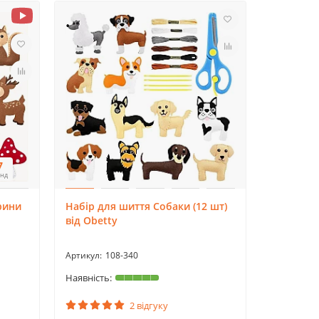
6
унд
рини
Набір для шиття Собаки (12 шт)
від Obetty
108-340
2 відгуку