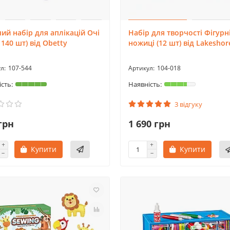
ий набір для аплікацій Очі
Набір для творчості Фігурн
 140 шт) від Obetty
ножиці (12 шт) від Lakeshor
107-544
104-018
3 відгуку
грн
1 690 грн
Купити
Купити