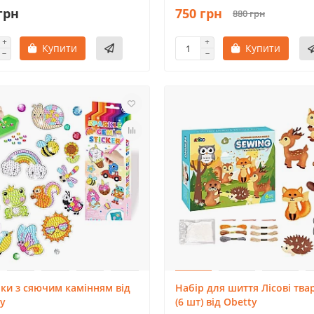
грн
750 грн
880 грн
Купити
Купити
ки з сяючим камінням від
Набір для шиття Лісові тва
y
(6 шт) від Obetty