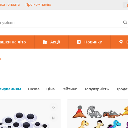
ка і оплата
Про компанію
г
рашки на літо
Акції
Новинки
ті
овчуванням
Назва
Ціна
Рейтинг
Популярність
Прода