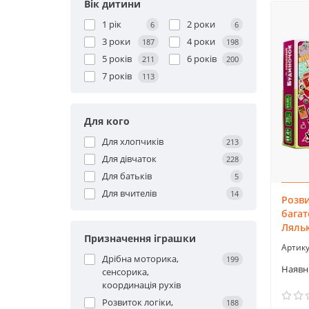
Вік дитини
1 рік
2 роки
6
6
3 роки
4 роки
187
198
5 років
6 років
211
200
7 років
113
Для кого
Для хлопчиків
213
Для дівчаток
228
Для батьків
5
Для вчителів
14
Розви
бага
Ляльк
Призначення іграшки
Дрібна моторика,
199
сенсорика,
координація рухів
Розвиток логіки,
188