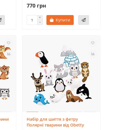
770 грн
Купити
рини
Набір для шиття з фетру
Полярні тварини від Obetty