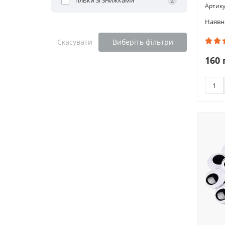
Тільки зі знижками
2
Скасувати
Виберіть фільтри
160 