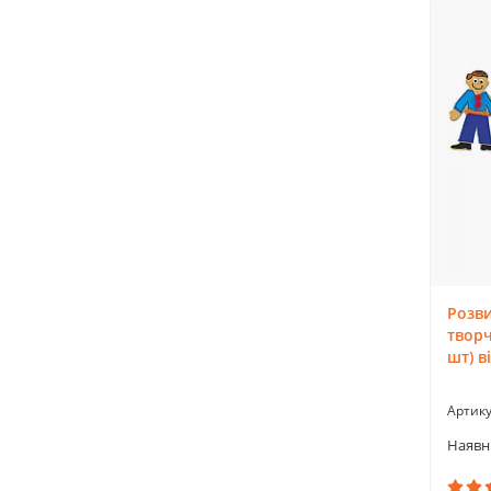
Розв
творч
шт) в