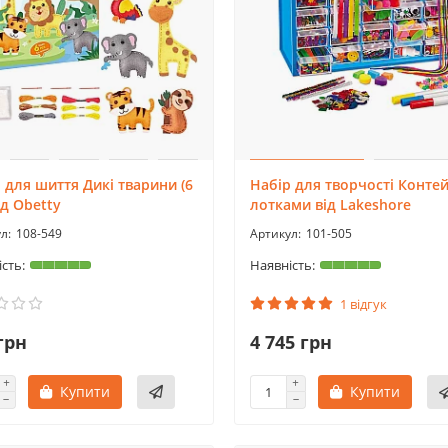
 для шиття Дикі тварини (6
Набір для творчості Контей
ід Obetty
лотками від Lakeshore
108-549
101-505
1 відгук
грн
4 745 грн
Купити
Купити