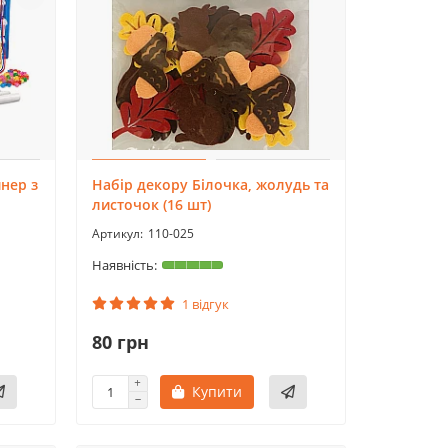
нер з
Набір декору Білочка, жолудь та
листочок (16 шт)
110-025
1 відгук
80 грн
Купити