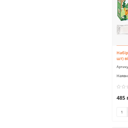
Набір
шт) в
485 