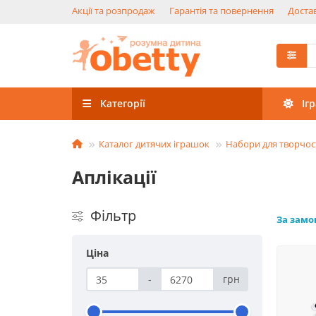
Акції та розпродаж
Гарантія та повернення
Достав
Категорії
Іг
Каталог дитячих іграшок
Набори для творчос
Аплікації
Фільтр
За зам
Ціна
-
грн