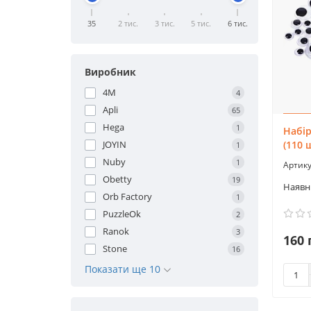
35
2 тис.
3 тис.
5 тис.
6 тис.
Виробник
4M
4
Apli
65
Hega
1
Набір
(110 
JOYIN
1
Nuby
1
Obetty
19
Orb Factory
1
PuzzleOk
2
Ranok
3
160 
Stone
16
Показати ще 10