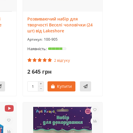
і
Розвиваючий набір для
e
творчості Веселі чоловічки (24
шт) від Lakeshore
100-905
2 відгуку
2 645 грн
Купити