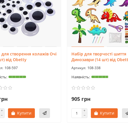
 для створення колажів Очі
Набір для творчості шиття
шт) від Obetty
Динозаври (14 шт) від Obet
108-597
108-338
грн
905 грн
Купити
Купити