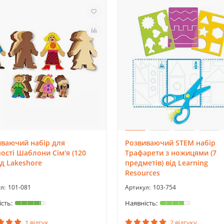
иваючий набір для
Розвиваючий STEM набір
ості Шаблони Сім'я (120
Трафарети з ножицями (7
ід Lakeshore
предметів) від Learning
Resources
101-081
103-754
1 відгук
2 відгуку