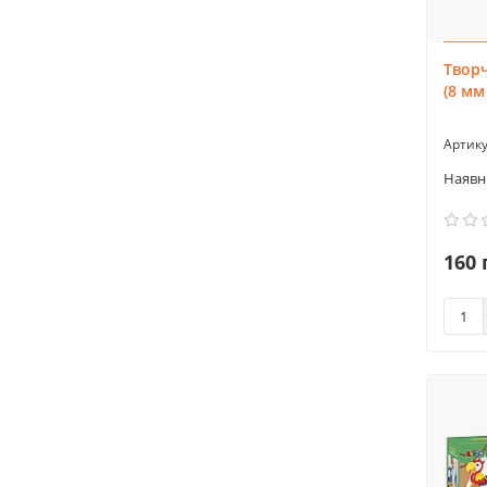
Творч
(8 мм
160 