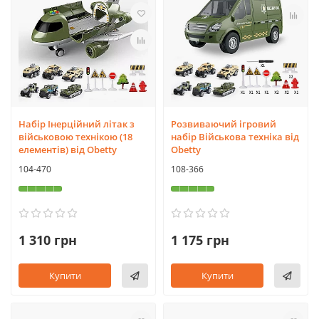
Набір Інерційний літак з
Розвиваючий ігровий
військовою технікою (18
набір Військова техніка від
елементів) від Obetty
Obetty
104-470
108-366
1 310 грн
1 175 грн
Купити
Купити