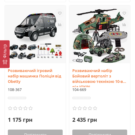
Фільтр
Розвиваючий ігровий
Розвиваючий набір
набір машинка Поліція від
Бойовий вертоліт з
Obetty
військовою технікою 10-в-1
від JOYIN
108-367
104-669
1 175 грн
2 435 грн
Повідомити
Повідомити