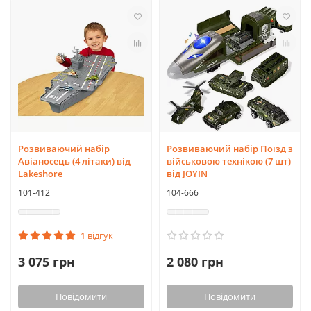
Розвиваючий набір
Розвиваючий набір Поїзд з
Авіаносець (4 літаки) від
військовою технікою (7 шт)
Lakeshore
від JOYIN
101-412
104-666
1 відгук
3 075 грн
2 080 грн
Повідомити
Повідомити