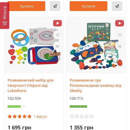
Купити
Купити
Фільтр
Розвиваючий набір для
Розвиваюча гра
творчості Спіралі від
Різнокольорові камінці від
Lakeshore
Obetty
102-559
109-713
1 відгук
1 695 грн
1 355 грн