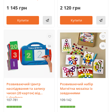
1 145 грн
2 120 грн
Купити
Купити
Розвиваючий Центр
Розвиваючий набір
наслідування та запису
Магнітна мозаїка із
чисел (20 карток) від
завданнями
Lakeshore
107-781
109-142