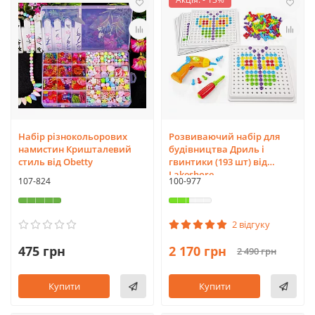
Набір різнокольорових
Розвиваючий набір для
намистин Кришталевий
будівництва Дриль і
стиль від Obetty
гвинтики (193 шт) від
Lakeshore
107-824
100-977
2 відгуку
475 грн
2 170 грн
2 490 грн
Купити
Купити