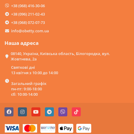
для шкільного навчання.
+38 (068) 416-30-06
Це чудовий спосіб провести час зі своїми друзями або
+38 (096) 211-02-43
батьками. Допомагає покращити комунікативні
навички та розвинути соціальні навички, такі як
+38 (068) 072-07-73
співпраця та спілкування.
info@obetty.com.ua
Види мозаїки для дітей у продажі
Обетті
Наша адреса
У каталозі
08140, Україна, Київська область, Білогородка, вул.
Obetty
Жовтнева, 2а
представлені
різноманітні
Святкові дні
варіанти такої
13 квітня з 10:00 до 14:00
розваги.
Загальний графік
пн-пт: 9:00-18:00
сб: 10:00-14:00