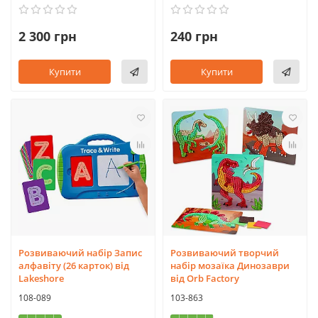
2 300 грн
240 грн
Купити
Купити
Розвиваючий набір Запис
Розвиваючий творчий
алфавіту (26 карток) від
набір мозаїка Динозаври
Lakeshore
від Orb Factory
108-089
103-863