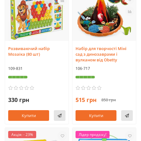
Розвиваючий набір
Набір для творчості Міні
Мозаїка (80 шт)
сад з динозаврами і
вулканом від Obetty
109-831
106-717
330 грн
515 грн
850 грн
Купити
Купити
Акція: - 23%
Лідер продажу!