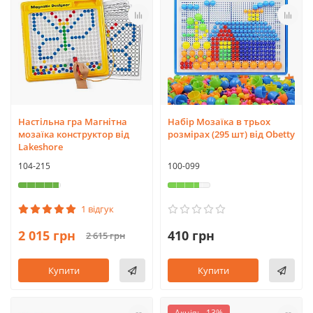
Настільна гра Магнітна
Набір Мозаїка в трьох
мозаїка конструктор від
розмірах (295 шт) від Obetty
Lakeshore
104-215
100-099
1 відгук
2 015 грн
410 грн
2 615 грн
Купити
Купити
Акція: - 13%