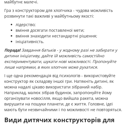
майбутнє малечі.
Гра з конструктором для хлопчика - чудова можливість
розвинути такі важливі у майбутньому якості:
лідерство;
вміння досягати поставленої мети;
вміння знаходити нестандартні рішення;
ініціативність.
Порада!
Завдання батьків - у жодному разі не забирати у
дитини ініціативу, дайте їй можливість самостійно
експериментувати, шукати нові можливості. Пропонуйте
лише напрямки, в яких хлопчик може рухатися.
І ще одна рекомендація від психологів - використовуйте
конструктор як складову іншої гри. Натякніть дитині, як
можна надалі цікаво використати зібраний набір.
Наприклад, малюк зібрав будинок, запропонуйте йому
організувати новосілля, якщо вийшла ракета, можна
вирушити на пошуки планети, де є життя. Головне, ідеї
мають бути незвичайними і по можливості не повторяться.
Види дитячих конструкторів для