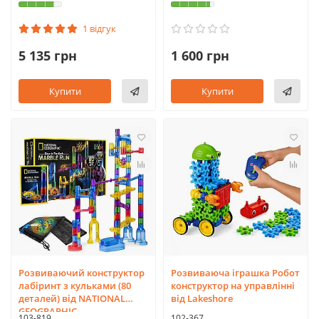
1 відгук
5 135 грн
1 600 грн
Купити
Купити
Розвиваючий конструктор
Розвиваюча іграшка Робот
лабіринт з кульками (80
конструктор на управлінні
деталей) від NATIONAL
від Lakeshore
GEOGRAPHIC
103-819
102-367