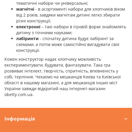
тематичні набори чи універсальні;
магнітні
- в асортименті набори для хлопчиків віком
від 2 років, завдяки магнітам дитині легко збирати
різні конструкції;
електронні
– такі набори в ігровій формі знайомлять
дитину з точними науками;
лабіринти
- спочатку дитина будує лабіринт за
схемами, а потім може самостійно вигадувати свої
конструкції.
Кожен конструктор надає хлопчику можливість
експериментувати, будувати, фантазувати. Така гра
розвиває інтелект, творчість, спритність, впевненість у
собі, терпіння. Чекаємо на мешканців Києва та Київської
області в нашому магазині, а для мешканців інших міст
України завжди відкритий наш інтернет-магазин
obetty.com.ua.
Інформація