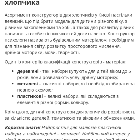
хлопчика
Асортимент конструкторів для хлопчиків у Києві настільки
великий, що підібрати модель для дитини різного віку, з
різними захопленнями та хобі, а також для розвитку різних
навичок та особистісних якостей досить легко. Конструктор
психологи називають будівельним матеріалом, необхідним
для пізнання світу, розвитку просторового мислення,
дрібної моторики, мови, творчості.
Один із критеріїв класифікації конструкторів - матеріал:
дерев'яні
- такі набори купують для дітей віком до 5
років, вони розвивають уяву, дрібну моторику;
металеві
– класичні набори, які необхідно збирати за
певною схемою;
пластикові
– великі набори, які складаються з
елементів різної форми, кольору.
Крім цього, дитячі конструктори для хлопчиків розрізняють
за кількістю деталей, тематикою та віковими обмеженнями.
Корисно знати!
Найпростіші для малюків пластикові
набори, а найскладніші – металеві. Найбільший інтерес у
дітей викликають магнітні конструктори, а в дітей віком