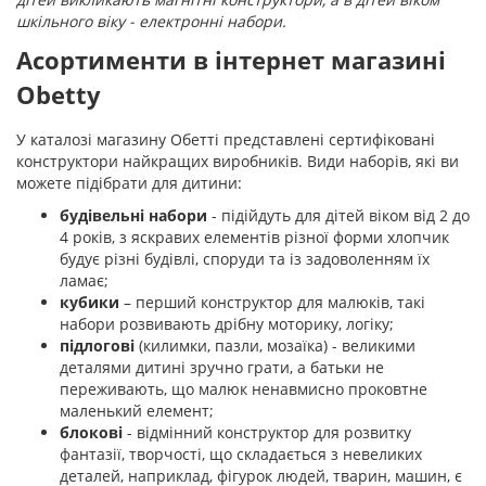
шкільного віку - електронні набори.
Асортименти в інтернет магазині
Obetty
У каталозі магазину Обетті представлені сертифіковані
конструктори найкращих виробників. Види наборів, які ви
можете підібрати для дитини:
будівельні набори
- підійдуть для дітей віком від 2 до
4 років, з яскравих елементів різної форми хлопчик
будує різні будівлі, споруди та із задоволенням їх
ламає;
кубики
– перший конструктор для малюків, такі
набори розвивають дрібну моторику, логіку;
підлогові
(килимки, пазли, мозаїка) - великими
деталями дитині зручно грати, а батьки не
переживають, що малюк ненавмисно проковтне
маленький елемент;
блокові
- відмінний конструктор для розвитку
фантазії, творчості, що складається з невеликих
деталей, наприклад, фігурок людей, тварин, машин, є