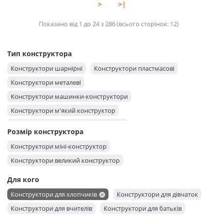
>
>|
Показано від 1 до 24 з 286 (всього сторінок: 12)
Тип конструктора
Конструктори шарнірні
Конструктори пластмасові
Конструктори металеві
Конструктори машинки-конструктори
Конструктори м'який конструктор
Конструктори конструктор-трубочки
Розмір конструктора
Конструктори конструктор-липучка
Конструктори міні-конструктор
Конструктори конструктор-будинок
Конструктори великий конструктор
Конструктори з дрібними деталями
Для кого
Конструктори з великими деталями
Конструктори гумові
Конструктори для хлопчиків
Конструктори для дівчаток
Конструктори будівельні
Конструктори для вчителів
Конструктори для батьків
Конструктори 3D конструктор із дерева