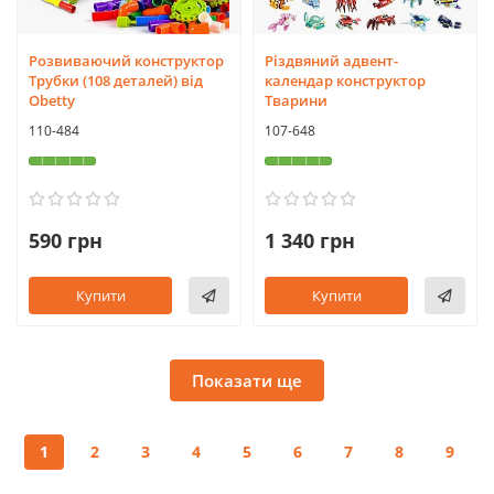
Розвиваючий конструктор
Різдвяний адвент-
Трубки (108 деталей) від
календар конструктор
Obetty
Тварини
110-484
107-648
590 грн
1 340 грн
Купити
Купити
Показати ще
1
2
3
4
5
6
7
8
9