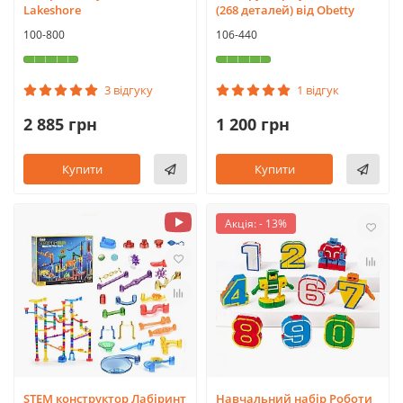
Lakeshore
(268 деталей) від Obetty
100-800
106-440
3 відгуку
1 відгук
2 885 грн
1 200 грн
Купити
Купити
Акція: - 13%
STEM конструктор Лабіринт
Навчальний набір Роботи