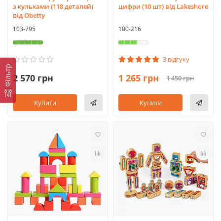
з кульками (118 деталей)
цифри (10 шт) від Lakeshore
від Obetty
103-795
100-216
3 відгуку
Фільтр
2 570 грн
1 265 грн
1 450 грн
Купити
Купити