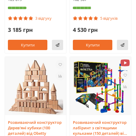
3 відгуку
5 відгуків
3 185 грн
4 530 грн
Купити
Купити
Розвиваючий конструктор
Розвиваючий конструктор
Дерев'яні кубики (100
лабіринт з світящими
деталей) від Obetty
кульками (150 деталей) від