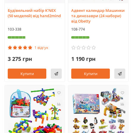
Будівельний набір K'NEX
Адвент календар Машинки
(50 моделей) від hand2mind
та динозаври (24 набори)
від Obetty
103-338
108-774
1 відгук
3 275 грн
1 190 грн
Купити
Купити