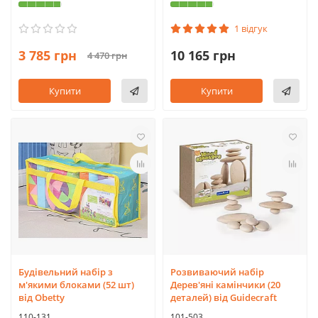
1 відгук
3 785 грн
10 165 грн
4 470 грн
Купити
Купити
Будівельний набір з
Розвиваючий набір
м'якими блоками (52 шт)
Дерев'яні камінчики (20
від Obetty
деталей) від Guidecraft
110-131
101-503