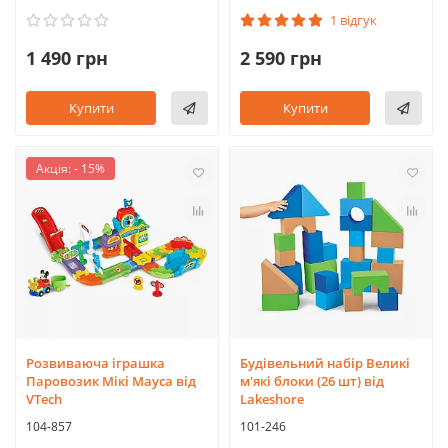
1 відгук
1 490 грн
2 590 грн
Купити
Купити
Акція: - 15%
Розвиваюча іграшка
Будівельний набір Великі
Паровозик Мікі Мауса від
м'які блоки (26 шт) від
VTech
Lakeshore
104-857
101-246