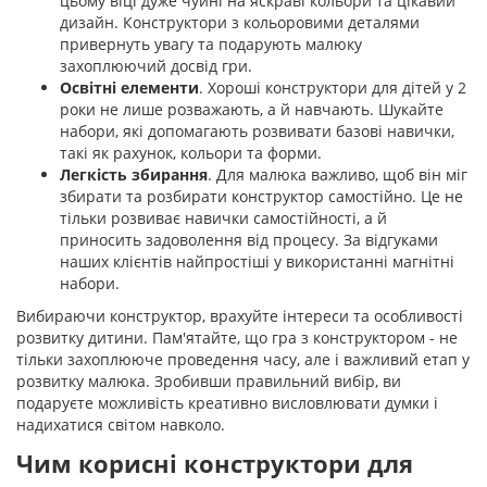
цьому віці дуже чуйні на яскраві кольори та цікавий
дизайн. Конструктори з кольоровими деталями
привернуть увагу та подарують малюку
захоплюючий досвід гри.
Освітні елементи
. Хороші конструктори для дітей у 2
роки не лише розважають, а й навчають. Шукайте
набори, які допомагають розвивати базові навички,
такі як рахунок, кольори та форми.
Легкість збирання
. Для малюка важливо, щоб він міг
збирати та розбирати конструктор самостійно. Це не
тільки розвиває навички самостійності, а й
приносить задоволення від процесу. За відгуками
наших клієнтів найпростіші у використанні магнітні
набори.
Вибираючи конструктор, врахуйте інтереси та особливості
розвитку дитини. Пам'ятайте, що гра з конструктором - не
тільки захоплююче проведення часу, але і важливий етап у
розвитку малюка. Зробивши правильний вибір, ви
подаруєте можливість креативно висловлювати думки і
надихатися світом навколо.
Чим корисні конструктори для