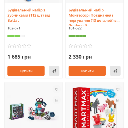
Будівельний набір з
Будівельний набір
зубчиками (112 шт) від
Монтессорі Поєднання і
Battat
чергування (13 деталей) від
Guidecraft
102-671
101-522
1 685 грн
2 330 грн
Купити
Купити