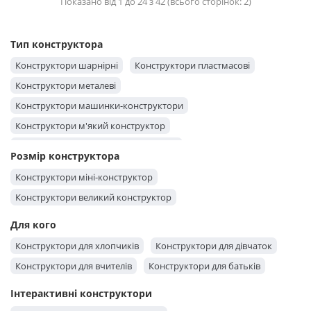
Показано від 1 до 24 з 42 (всього сторінок: 2)
Тип конструктора
Конструктори шарнірні
Конструктори пластмасові
Конструктори металеві
Конструктори машинки-конструктори
Конструктори м'який конструктор
Конструктори конструктор-трубочки
Розмір конструктора
Конструктори конструктор-липучка
Конструктори міні-конструктор
Конструктори конструктор-будинок
Конструктори великий конструктор
Конструктори з дрібними деталями
Для кого
Конструктори з великими деталями
Конструктори гумові
Конструктори для хлопчиків
Конструктори для дівчаток
Конструктори будівельні
Конструктори для вчителів
Конструктори для батьків
Конструктори 3D конструктор із дерева
Інтерактивні конструктори