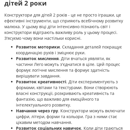
дітей 2 роки
Конструктори для дітей 2 років - це не просто іграшки, це
ефективні інструменти, що сприяють всебічному розвитку
малюка. У цьому віці діти інтенсивно пізнають світ і
конструктори відіграють важливу роль у цьому процесі.
З'ясуємо чому вони настільки корисні.
Розвиток моторики
. Складання деталей покращує
координацію рухів і зміцнює руки.
Розвиток мислення
. Діти вчаться уявляти, як
частини Лего можуть з'єднатися в ціле. Цей процес
формує логічне мислення та формує здатність
вирішувати завдання.
Розвиток креативності
. Діти експериментують з
формами, квітами та текстурами. Вони створюють
власні конструкції, розкривають креативність та
фантазію, що важливо для емоційного та
інтелектуального розвитку.
Навчання через гру
. Конструктори можуть включати
цифри, літери, форми та кольори. Гра з ними стає
цікавим методом навчання.
Розвиток соціальних навичок
. Коли діти граються