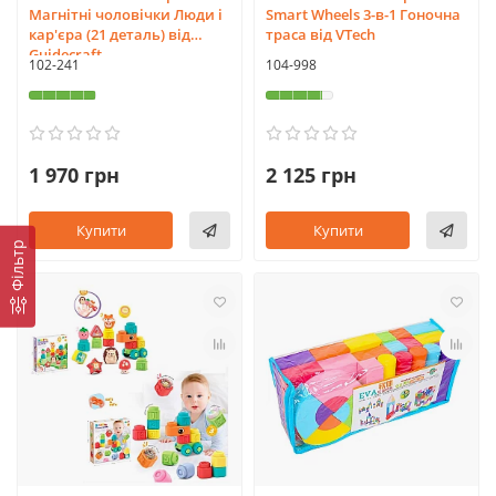
Магнітні чоловічки Люди і
Smart Wheels 3-в-1 Гоночна
кар'єра (21 деталь) від
траса від VTech
Guidecraft
102-241
104-998
1 970 грн
2 125 грн
Купити
Купити
Фільтр