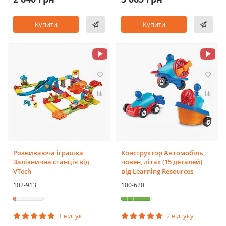
Купити
Купити
Розвиваюча іграшка
Конструктор Автомобіль,
Залізнична станція від
човен, літак (15 деталей)
VTech
від Learning Resources
102-913
100-620
1 відгук
2 відгуку