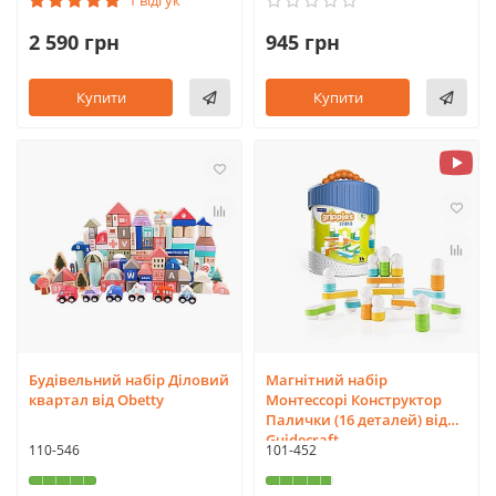
1 відгук
2 590 грн
945 грн
Купити
Купити
Будівельний набір Діловий
Магнітний набір
квартал від Obetty
Монтессорі Конструктор
Палички (16 деталей) від
Guidecraft
110-546
101-452