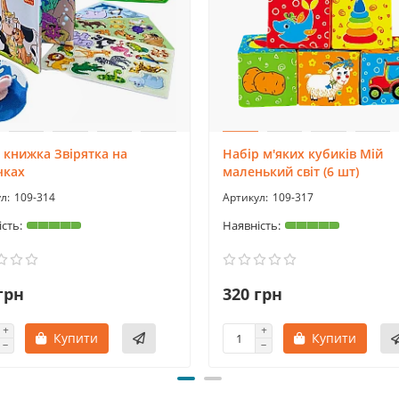
 книжка Звірятка на
Набір м'яких кубиків Мій
чках
маленький світ (6 шт)
109-314
109-317
грн
320 грн
Купити
Купити