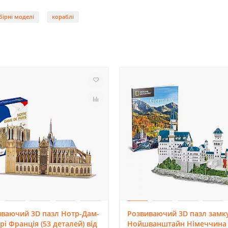
бірні моделі
кораблі
иваючий 3D пазл Нотр-Дам-
Розвиваючий 3D пазл замк
рі Франція (53 деталей) від
Нойшванштайн Німеччина 