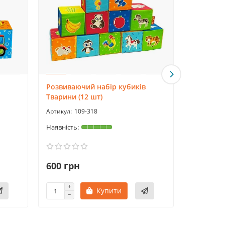
Розвиваючий набір кубиків
Розвиваю
Тварини (12 шт)
Брязкал
109-318
1
600 грн
170 гр
Купити