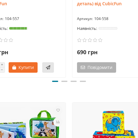
Fun
деталь) від CubicFun
104-557
104-558
грн
690 грн
Купити
Повідомити