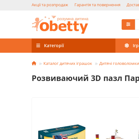
Акції та розпродаж
Гарантія та повернення
Достав
Категорії
Іг
Каталог дитячих іграшок
Дитячі головоломки
Розвиваючий 3D пазл Паро