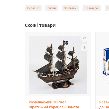
Комплектація:
CubicFun
пазли
3D пазли
3D моделі
з
142 деталі.
Схожі товари
Кому підійде?
Для дітей від 7 років.
Розвиваючий 3D пазл Пароплав Міссісіпі
Розвиваючий 3D пазл
Розв
Піратський корабель Помста
де-Па