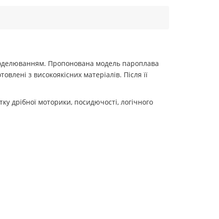
я моделюванням. Пропонована модель пароплава
овлені з високоякісних матеріалів. Після її
ку дрібної моторики, посидючості, логічного