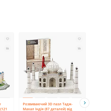
у
Розвиваючий 3D пазл Тадж-
Розвиваю
(121
Махал Індія (87 деталей) від
HMS VICT