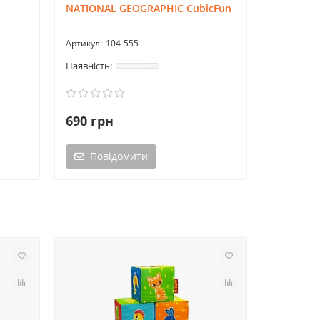
NATIONAL GEOGRAPHIC CubicFun
CubicFun
104-555
1
690 грн
1 275 г
Повідомити