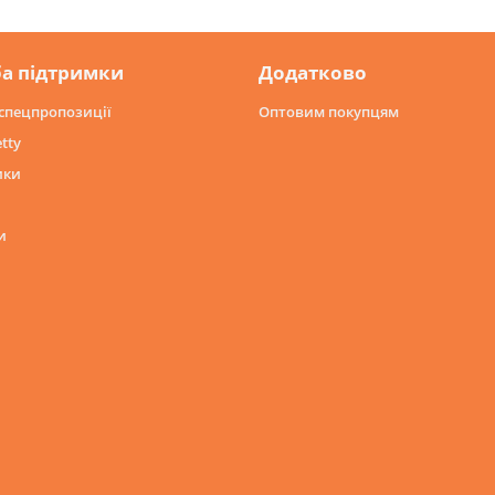
а підтримки
Додатково
 спецпропозиції
Оптовим покупцям
tty
ики
и