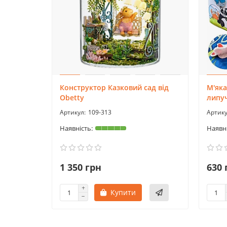
Конструктор Казковий сад від
М'яка
Obetty
липу
109-313
1 350 грн
630 
Купити