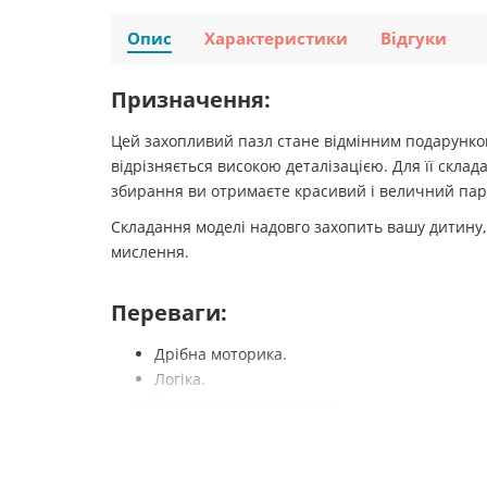
Опис
Характеристики
Відгуки
Призначення:
Цей захопливий пазл стане відмінним подарунком
відрізняється високою деталізацією. Для її склад
збирання ви отримаєте красивий і величний пар
Складання моделі надовго захопить вашу дитину, 
мислення.
Переваги:
Дрібна моторика.
Логіка.
Навички конструювання.
Пізнавальний інтерес.
Творчий розвиток.