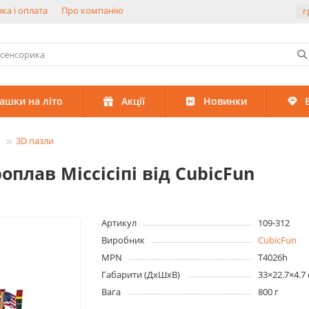
ка і оплата
Про компанію
г
рашки на літо
Акції
Новинки
3D пазли
плав Міссісіпі від CubicFun
Артикул
109-312
Виробник
CubicFun
MPN
T4026h
Габарити (ДхШхВ)
33×22.7×4.7
Вага
800 г